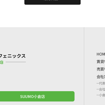
HOM
フェニックス
賃貸
店
売買
会社
代
会
小
SUUMO小倉店