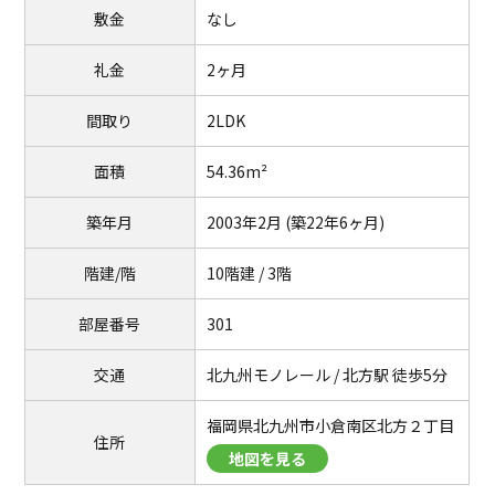
敷金
なし
礼金
2ヶ月
間取り
2LDK
面積
54.36m²
築年月
2003年2月 (築22年6ヶ月)
階建/階
10階建 / 3階
部屋番号
301
交通
北九州モノレール / 北方駅 徒歩5分
福岡県北九州市小倉南区北方２丁目
住所
地図を見る