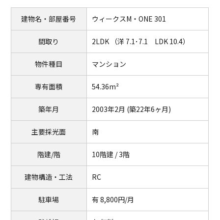
建物名・部屋番号
ウィークスM・ONE 301
間取り
2LDK （洋 7.1･7.1 LDK 10.4）
物件種目
マンション
専有面積
54.36m²
築年月
2003年2月 (築22年6ヶ月)
主要採光面
南
階建/階
10階建 / 3階
建物構造・工法
RC
駐車場
有 8,800円/月