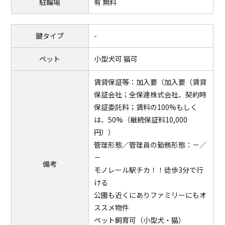
駐輪場
有 無料
鍵タイプ
-
ペット
小型犬可 猫可
賃貸保証等：加入要（加入要（賃貸
保証会社；全保連株式会社、契約時
保証委託料；賃料の100%もしく
は、50%（継続保証料10,000
円））
管理形態／管理員の勤務形態：－／
－
備考
モノレール駅チカ！！徒歩3分で行
ける
公園も近くにありファミリーにもオ
ススメ物件
ペット飼育可（小型犬・猫）