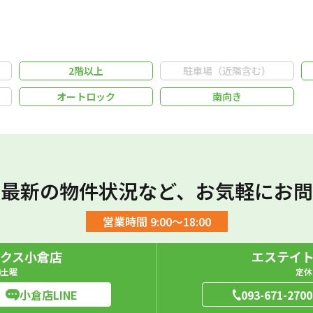
2階以上
駐車場（近隣含む）
オートロック
南向き
や最新の物件状況など、お気軽にお問
営業時間 9:00～18:00
クス小倉店
エステイ
4土曜
定休
小倉店LINE
093-671-2700