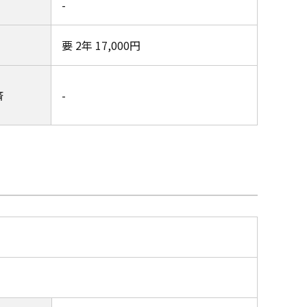
-
要 2年 17,000円
済
-