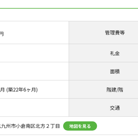
管理費等
円
礼金
面積
2月 (築22年6ヶ月)
階建/階
交通
北九州市小倉南区北方２丁目
地図を見る