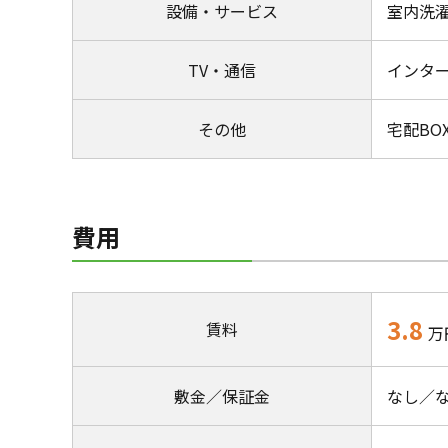
設備・サービス
室内洗
TV・通信
インタ
その他
宅配B
費用
3.8
賃料
万
敷金／保証金
なし／